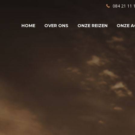
084 21 11 
HOME
OVER ONS
ONZE REIZEN
ONZE A