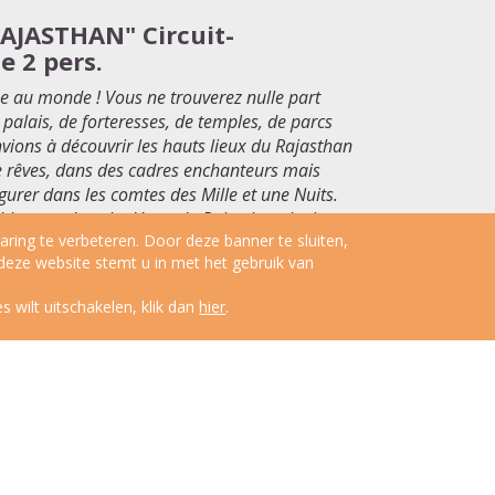
AJASTHAN" Circuit-
e 2 pers.
ue au monde
! Vous ne trouverez nulle part
 palais, de forteresses, de temples, de parcs
nvions
à
d
écouvrir les hauts lieux du Rajasthan
 r
êves, dans des cadres enchanteurs mais
gurer dans les comtes des Mille et une Nuits.
ablement dans le d
ésert du Rajasthan, le tigre
ring te verbeteren. Door deze banner te sluiten,
 au d
étour d
’une piste du parc de
Départ
 deze website stemt u in met het gebruik van
 de circuits qui s
’offrent
à
vous, dont vous
souhait
e.
s wilt uitschakelen, klik dan
hier
.