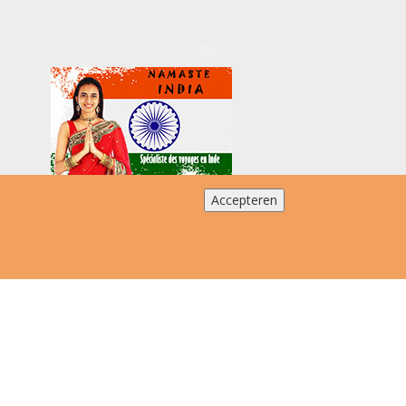
Accepteren
 chaque jour, à la date que vous
ez. Prix à partir de 1.900 €/pers.
On demand