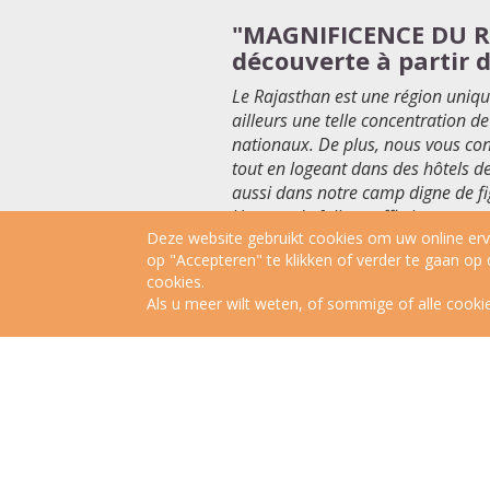
"MAGNIFICENCE DU R
découverte à partir d
Le Rajasthan est une r
égion uniq
ailleurs une telle concentration de
nationaux. De plus, nous vous co
tout en logeant dans des h
ôtels de
aussi dans notre camp digne de fi
Un vent de folie souffle incontest
Deze website gebruikt cookies om uw online erva
du Bengale vous attend peut-
être
op "Accepteren" te klikken of verder te gaan op
Ranthambore. C
’est une multitude
cookies.
garderez un souvenir imp
érissabl
Als u meer wilt weten, of sommige of alle cookie